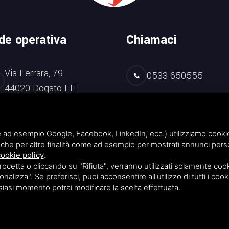
de operativa
Chiamaci
Via Ferrara, 79
0533 650555
44020 Dogato FE
0533 670594
 ad esempio Google, Facebook, LinkedIn, ecc.) utilizziamo cookie o
che per altre finalità come ad esempio per mostrati annunci perso
ookie policy
.
etta o cliccando su "Rifiuta", verranno utilizzati solamente cooki
nalizza". Se preferisci, puoi acconsentire all'utilizzo di tutti i cook
lsiasi momento potrai modificare la scelta effettuata.
• Codice destinatario 1N74KED •
Privacy
•
Sitemap
Terms of Service
di Google.