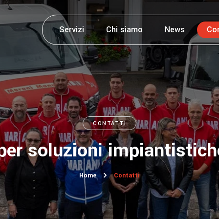
Servizi
Chi siamo
News
Con
CONTATTI
per soluzioni impiantistic
Home
Contatti