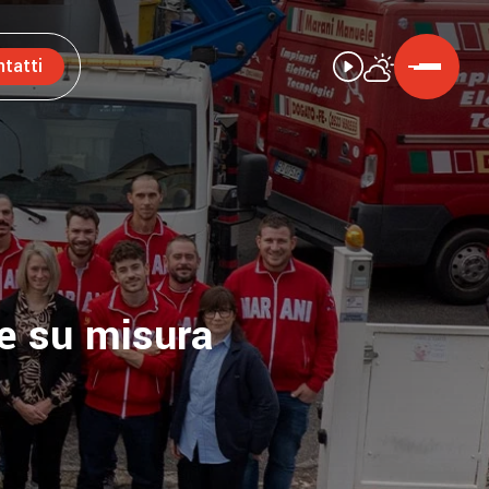
tatti
he su misura