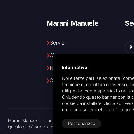
Marani Manuele
Se
Servizi
Chi siamo
News
Informativa
Noi e terze parti selezionate (come
Contatti
tecniche e, con il tuo consenso, an
utili per te, come specificato nella
c
Chiudendo questo banner con la croc
cookie da installare, clicca su "Perso
cliccando su "Accetta tutti". In qua
Marani Manuele Impianti S.R.L. • P.IVA e COD.FISC. 02183380381 
Personalizza
Questo sito è protetto da Google reCAPTCHA v3,
Privacy Policy
e